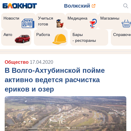
Волжский
Новости
Учиться
Медицина
Магазины
готов
Авто
Работа
Бары
Справоч
- рестораны
Общество
17.04.2020
В Волго-Ахтубинской пойме
активно ведется расчистка
ериков и озер