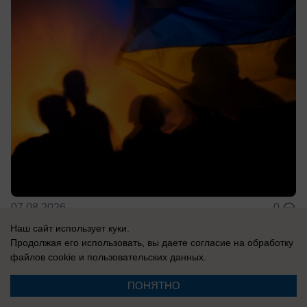
07.08.2026
0
Наш сайт использует куки.
Продолжая его использовать, вы даете согласие на обработку
В России
файлов cookie
и пользовательских данных.
«Пора договариваться»: Маск
ПОНЯТНО
отказывает Киеву в Starlink