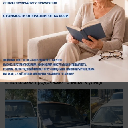
сегодня в 08:12
0
Общество
В Волжском нашли три автомобиля-
призрака
В Волжском продолжают очищать улицы