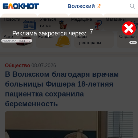
Волжский
Новости
Учиться
Медицина
Магазины
готов
5
Реклама закроется через:
Авто
Работа
Бары
Справоч
РЕКЛАМА • ISEE.RU
- рестораны
Общество
08.07.2026
В Волжском благодаря врачам
больницы Фишера 18-летняя
пациентка сохранила
беременность