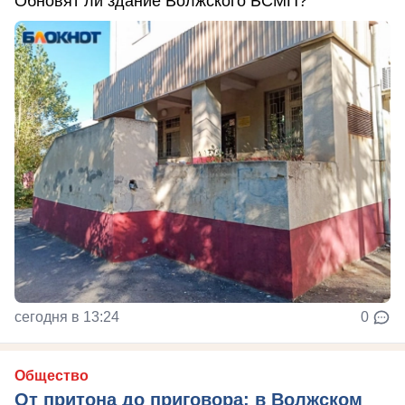
Обновят ли здание Волжского БСМП?
сегодня в 13:24
0
Общество
От притона до приговора: в Волжском