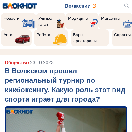
Волжский
Новости
Учиться
Медицина
Магазины
готов
Авто
Работа
Бары
Справоч
- рестораны
Общество
23.10.2023
В Волжском прошел
региональный турнир по
кикбоксингу. Какую роль этот вид
спорта играет для города?