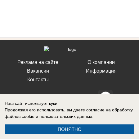
Реклама на сайте
О компании
Вакансии
Информация
Контакты
Наш сайт использует куки.
Продолжая его использовать, вы даете согласие на обработку
Свидетельство о регистрации СМИ: Эл № ФС 77-76240, выдано
файлов cookie
и пользовательских данных.
Федеральной службой по надзору в сфере связи, информационных
технологий и массовых коммуникаций (Роскомнадзор) 19 июля 2019 г.
ПОНЯТНО