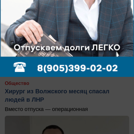
вчера в 21:25
0
Общество
Хирург из Волжского месяц спасал
людей в ЛНР
Вместо отпуска — операционная