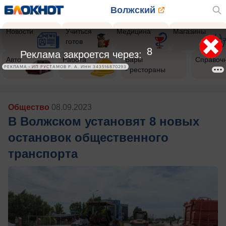
Волжский
Новости
Учиться
Медицина
Магазины
готов
5
Реклама закроется через:
Авто
Работа
Бары
Справоч
РЕКЛАМА • ИП РУСТАМОВ Р. А. ИНН 343516870293
- рестораны
Общество
08.09.2023
В Волжском установят 8 новых
остановок общественного
транспорта