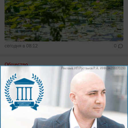
сегодня в 08:12
0
Общество
В Волжском нашли три автомобиля-
призрака
В Волжском продолжают очищать улицы