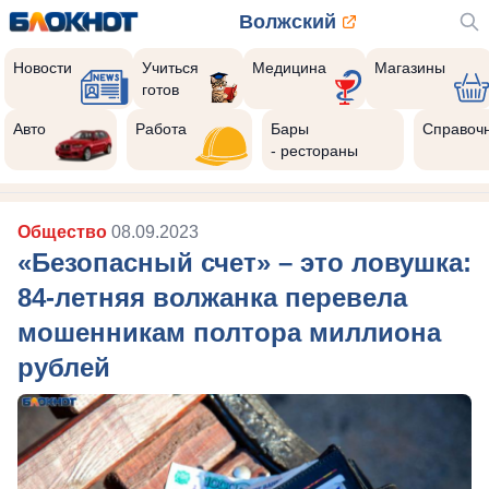
Волжский
Новости
Учиться
Медицина
Магазины
готов
8
Реклама закроется через:
Авто
Работа
Бары
Справоч
РЕКЛАМА • ИП РУСТАМОВ Р. А. ИНН 343516870293
- рестораны
Общество
08.09.2023
«Безопасный счет» – это ловушка:
84-летняя волжанка перевела
мошенникам полтора миллиона
рублей