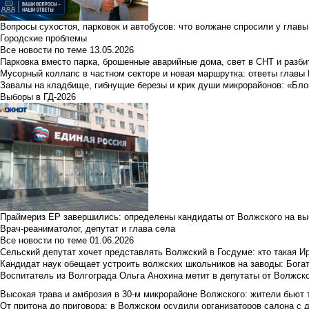
Вопросы сухостоя, парковок и автобусов: что волжане спросили у главы 
Городские проблемы
Все новости по теме
13.05.2026
Парковка вместо парка, брошенные аварийные дома, свет в СНТ и разб
Мусорный коллапс в частном секторе и новая маршрутка: ответы главы
Завалы на кладбище, гибнущие березы и крик души микрорайонов: «Бло
Выборы в ГД-2026
Праймериз ЕР завершились: определены кандидаты от Волжского на вы
Врач-реаниматолог, депутат и глава села
Все новости по теме
01.06.2026
Сельский депутат хочет представлять Волжский в Госдуме: кто такая 
Кандидат наук обещает устроить волжских школьников на заводы: Бога
Воспитатель из Волгограда Ольга Анохина метит в депутаты от Волжско
Высокая трава и амброзия в 30‑м микрорайоне Волжского: жители бьют 
От притона до приговора: в Волжском осудили организаторов салона с 