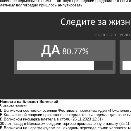
наиболее серьезные травмы — автобус при падении придавил его ноги и 
летнему волгоградцу
пришлось ампутировать
.
Новости на Блoкнoт-Волжский
Читайте также:
В Волжском состоялся осенний Фестиваль проектных идей «Поколение Z
В Калачевской епархии прихожане передали теплые одеяла для ранены
В Волжском иномарка влетела в столб
(25.11.2023 12:31)
30 лет назад в Волжском создали торгово-промышленную палату
(25.11
В Волжском на нерегулируеом пешеходном переходе сбили человека: м