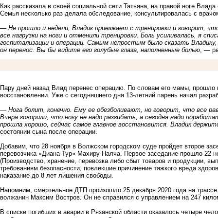
Как рассказала в своей социальной сети Татьяна, на правой ноге Влад
Семья несколько раз делала обследование, консультировалась с врачо
—
Не прошло и недели, Владик приезжает с тренировки и говорит, что
все нагрузки на ноги и отменили тренировки. Боль усиливалась, я спи
госпитализации и операции.
Самым непростым было сказать Владику, з
он перенос. Вы бы видите его голубые глаза, наполненные болью
, — р
Пару дней назад Влад перенес операцию. По словам его мамы, прошло в
восстановлении. Уже с сегодняшнего дня 13-летний парень начал разра
—
Нога болит, конечно. Ему ее обезболивают, но говорит, что все ра
Вчера говорили, что ногу не надо разгибать, а сегодня надо поработ
прошла хорошо, сейчас самое главное восстановится. Владик держит
состоянии сына после операции.
Добавим, что 28 ноября в Волжском городском суде пройдет второе зас
перевозчика «Диана Тур» Махиру Налча. Первое заседание
прошло 22 н
(Производство, хранение, перевозка либо сбыт товаров и продукции, вы
требованиям безопасности, повлекшие причинение тяжкого вреда здоров
наказание до 8 лет лишения свободы.
Напомним, смертельное ДТП произошло 25 декабря 2020 года на трассе 
волжанин Максим Востров. Он
не справился с управлением
на 247 кило
В списке погибших в аварии в Рязанской области оказалось
четыре чело