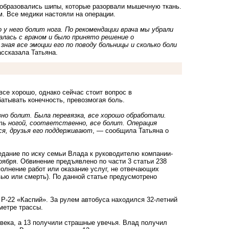
а образовались шипы, которые разорвали мышечную ткань.
м. Все медики настояли на операции.
 у него болит нога. По рекомендации врача мы убрали
салась с врачом и было принято решение о
ная все эмоции его по поводу больницы и сколько боли
ассказала Татьяна.
се хорошо, однако сейчас стоит вопрос в
батывать конечность, превозмогая боль.
вно болит. Была перевязка, все хорошо обработали.
ать ногой, соответственно, все болит. Операция
ся, друзья его поддерживают
, — сообщила Татьяна о
едание по иску семьи Влада к руководителю компании-
оября
. Обвинение предъявлено по части 3 статьи 238
полнение работ или оказание услуг, не отвечающих
ью или смерть). По данной статье предусмотрено
Р-22 «Каспий». За рулем автобуса находился 32-летний
метре трассы.
века
, а 13 получили страшные увечья. Влад получил