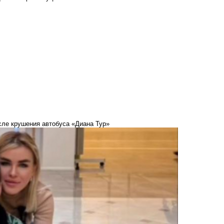
сле крушения автобуса «Диана Тур»