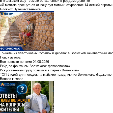
В Волжском ищут семью оставленной в роддоме девочке
«Я мечтаю проснуться от поцелуя мамы»: откровения 14-летней сироты 
Блокнот Путешественника
Тоннель из пластиковых бутылок и дерева: в Волжском неизвестный ма
Поиск автора
Все новости по теме
04.08.2026
Рейд по фонтанам Волжского: фоторепортаж
Искусственный пруд появится в парке «Волжский»
ТОП-5 идей для поездок на майские праздники из Волжского: бюджетно,
Вопрос к главе