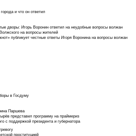
города и что он ответил
итые дворы: Игорь Воронин ответил на неудобные вопросы волжан
 Волжского на вопросы жителей
кнот» публикует честные ответы Игоря Воронина на вопросы волжан
боры в Госдуму
Ирина Паршева
тырёв представил программу на праймериз
го с поддержкой президента и губернатора
тревогу
детской проституцией