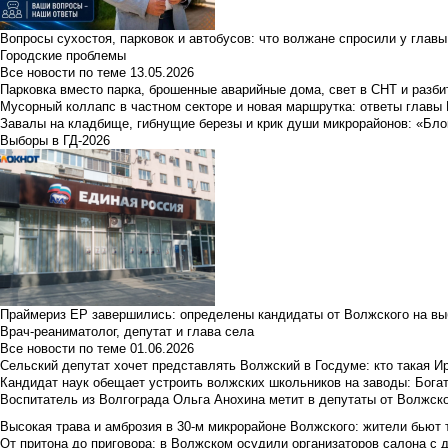
Вопросы сухостоя, парковок и автобусов: что волжане спросили у главы 
Городские проблемы
Все новости по теме
13.05.2026
Парковка вместо парка, брошенные аварийные дома, свет в СНТ и разб
Мусорный коллапс в частном секторе и новая маршрутка: ответы главы
Завалы на кладбище, гибнущие березы и крик души микрорайонов: «Бло
Выборы в ГД-2026
Праймериз ЕР завершились: определены кандидаты от Волжского на вы
Врач-реаниматолог, депутат и глава села
Все новости по теме
01.06.2026
Сельский депутат хочет представлять Волжский в Госдуме: кто такая 
Кандидат наук обещает устроить волжских школьников на заводы: Бога
Воспитатель из Волгограда Ольга Анохина метит в депутаты от Волжско
Высокая трава и амброзия в 30‑м микрорайоне Волжского: жители бьют 
От притона до приговора: в Волжском осудили организаторов салона с 