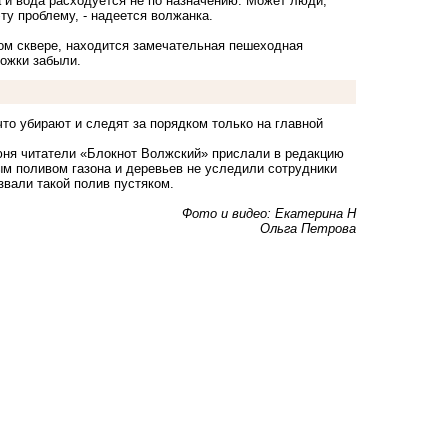
 и вода расходуется не по назначению. Может люди,
ту проблему, - надеется волжанка.
том сквере, находится замечательная пешеходная
рожки забыли.
что убирают и следят за порядком только на главной
юня читатели «Блокнот Волжский» прислали в редакцию
м поливом газона и деревьев не уследили сотрудники
азвали такой полив пустяком.
Фото и видео: Екатерина Н
Ольга Петрова