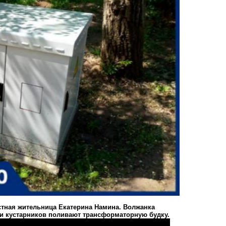
стная жительница Екатерина Намина. Волжанка
ы и кустарников поливают трансформаторную будку.