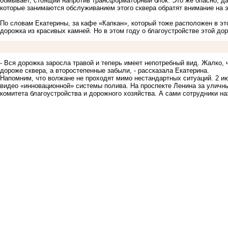
обмывает, стоящий напротив трансформаторный блок. Это же опасно, да
которые занимаются обслуживанием этого сквера обратят внимание на э
По словам Екатерины, за кафе «Капкан», который тоже расположен в э
дорожка из красивых камней. Но в этом году о благоустройстве этой до
- Вся дорожка заросла травой и теперь имеет непотребный вид. Жалко, 
дороже сквера, а второстепенные забыли, - рассказала Екатерина.
Напомним, что волжане не проходят мимо нестандартных ситуаций. 2 и
видео «инновационной» системы полива. На
проспекте Ленина
за уличны
комитета благоустройства и дорожного хозяйства. А сами сотрудники н