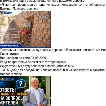
В Волжском ищут семью оставленной в роддоме девочке
«Я мечтаю проснуться от поцелуя мамы»: откровения 14-летней сироты 
Блокнот Путешественника
Тоннель из пластиковых бутылок и дерева: в Волжском неизвестный ма
Поиск автора
Все новости по теме
04.08.2026
Рейд по фонтанам Волжского: фоторепортаж
Искусственный пруд появится в парке «Волжский»
ТОП-5 идей для поездок на майские праздники из Волжского: бюджетно,
Вопрос к главе