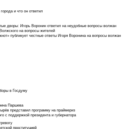
города и что он ответил
итые дворы: Игорь Воронин ответил на неудобные вопросы волжан
 Волжского на вопросы жителей
кнот» публикует честные ответы Игоря Воронина на вопросы волжан
боры в Госдуму
Ирина Паршева
тырёв представил программу на праймериз
го с поддержкой президента и губернатора
тревогу
детской проституцией