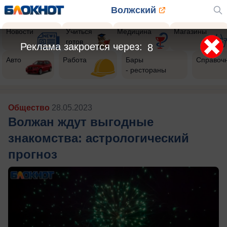
Волжский
Новости
Учиться
Медицина
Магазины
готов
Реклама закроется через:
6
Авто
Работа
Бары
Справоч
- рестораны
Общество
28.05.2023
Волжан ждут выгодные
знакомства: астрологический
прогноз