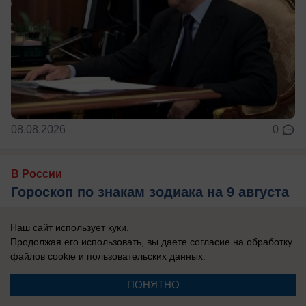
08.08.2026
0
В России
Гороскоп по знакам зодиака на 9 августа
9 августа события заставят чаще
Наш сайт использует куки.
прислушиваться не только к логике, но и к
Продолжая его использовать, вы даете согласие на обработку
собственным ощущениям. Убывающая Луна
файлов cookie
и пользовательских данных.
располагает к ...
ПОНЯТНО