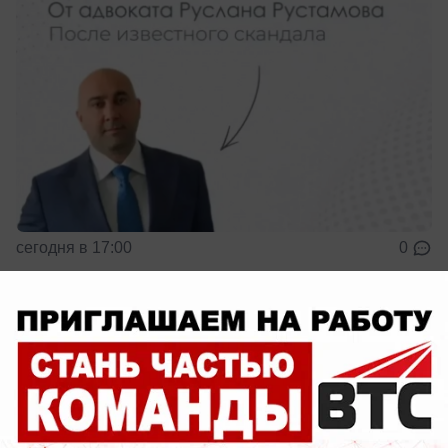
сегодня в 17:00
0
ФОТОРЕПОРТАЖ
В Волжском разыграли Кубок мэра по
падел-теннису: фоторепортаж
14 участников и полный драйв