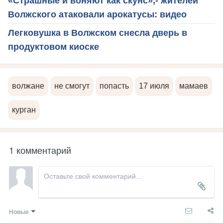
«Страшные и воняют как скунс»,- жителей
Волжского атаковали арокатусы: видео
Легковушка в Волжском снесла дверь в
продуктовом киоске
волжане
не смогут
попасть
17 июля
мамаев
курган
1 комментарий
Новые