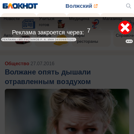
Волжский
Новости
Учиться
Медицина
Магазины
готов
5
Реклама закроется через:
Авто
Работа
Бары
Справоч
РЕКЛАМА • ИП РУСТАМОВ Р. А. ИНН 343516870293
- рестораны
Общество
27.07.2016
Волжане опять дышали
отравленным воздухом