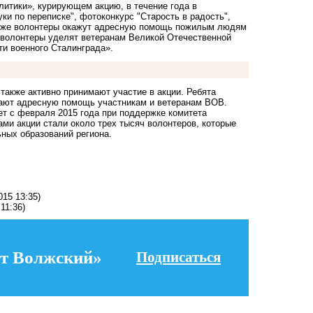
итики», курирующем акцию, в течение года в
ки по переписке", фотоконкурс "Старость в радость",
 Также волонтеры окажут адресную помощь пожилым людям
е волонтеры уделят ветеранам Великой Отечественной
ти военного Сталинграда».
также активно принимают участие в акции. Ребята
вают адресную помощь участникам и ветеранам ВОВ.
ет с февраля 2015 года при поддержке комитета
ми акции стали около трех тысяч волонтеров, которые
ных образований региона.
015 13:35)
 11:36)
т Волжский»
Подписаться