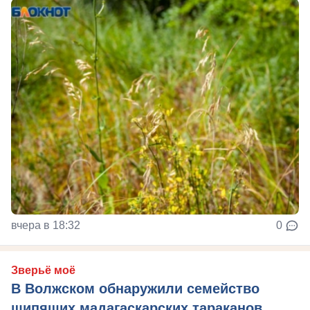
вчера в 18:32
0
Зверьё моё
В Волжском обнаружили семейство
шипящих мадагаскарских тараканов