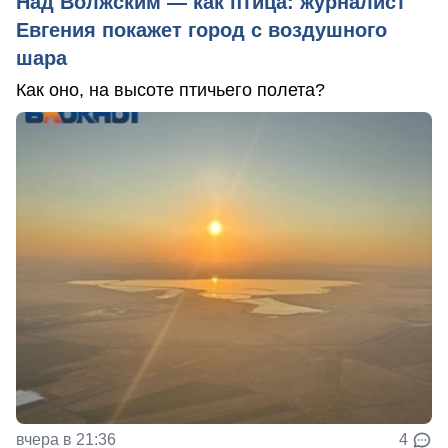
Над Волжским — как птица: журналист
Евгения покажет город с воздушного
шара
Как оно, на высоте птичьего полета?
вчера в 21:36
4