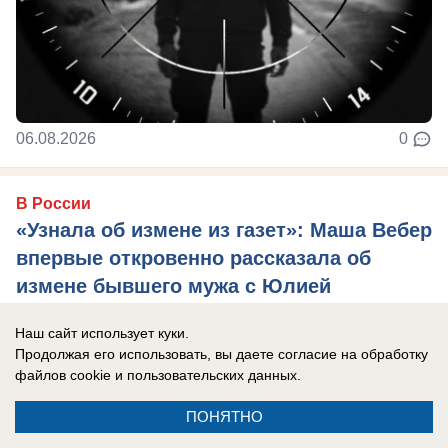
06.08.2026
0
В России
«Узнала об измене из газет»: Маша Вебер
впервые откровенно рассказала об
измене бывшего мужа с Юлией
Волковой
Наш сайт использует куки.
Певицу до последнего убеждали, что
Продолжая его использовать, вы даете согласие на обработку
переживать не о чем
файлов cookie
и пользовательских данных.
ПОНЯТНО