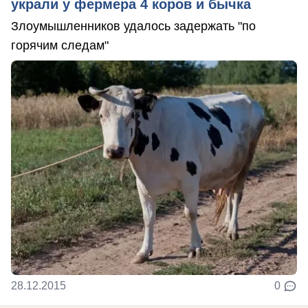
украли у фермера 4 коров и бычка
Злоумышленников удалось задержать "по
горячим следам"
28.12.2015
0