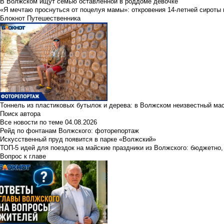
В Волжском ищут семью оставленной в роддоме девочке
«Я мечтаю проснуться от поцелуя мамы»: откровения 14-летней сироты 
Блокнот Путешественника
Тоннель из пластиковых бутылок и дерева: в Волжском неизвестный ма
Поиск автора
Все новости по теме
04.08.2026
Рейд по фонтанам Волжского: фоторепортаж
Искусственный пруд появится в парке «Волжский»
ТОП-5 идей для поездок на майские праздники из Волжского: бюджетно,
Вопрос к главе