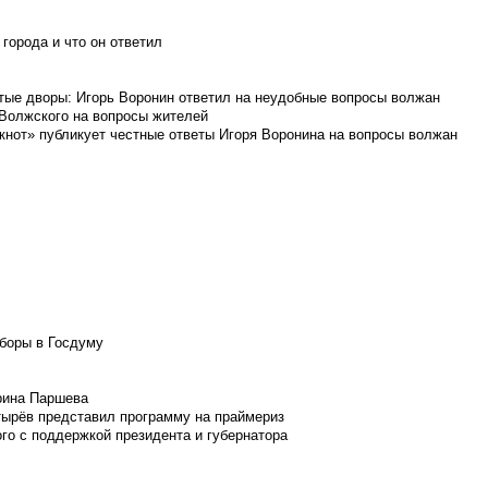
города и что он ответил
итые дворы: Игорь Воронин ответил на неудобные вопросы волжан
 Волжского на вопросы жителей
кнот» публикует честные ответы Игоря Воронина на вопросы волжан
боры в Госдуму
Ирина Паршева
тырёв представил программу на праймериз
го с поддержкой президента и губернатора