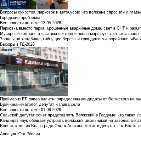
Вопросы сухостоя, парковок и автобусов: что волжане спросили у главы 
Городские проблемы
Все новости по теме
13.05.2026
Парковка вместо парка, брошенные аварийные дома, свет в СНТ и разб
Мусорный коллапс в частном секторе и новая маршрутка: ответы главы
Завалы на кладбище, гибнущие березы и крик души микрорайонов: «Бло
Выборы в ГД-2026
Праймериз ЕР завершились: определены кандидаты от Волжского на вы
Врач-реаниматолог, депутат и глава села
Все новости по теме
01.06.2026
Сельский депутат хочет представлять Волжский в Госдуме: кто такая 
Кандидат наук обещает устроить волжских школьников на заводы: Бога
Воспитатель из Волгограда Ольга Анохина метит в депутаты от Волжско
Авиация Юга России