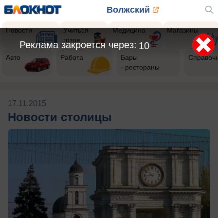
Волжский
Новости
Учиться
Медицина
Магазины
готов
Реклама закроется через:
9
Авто
Работа
Бары
Справоч
- рестораны
17.11.2015
Новости столицы