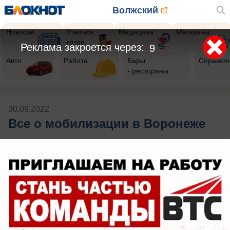
Волжский
Новости
Учиться
Медицина
Магазины
готов
Реклама закроется через:
9
Авто
Работа
Бары
Справоч
- рестораны
30.09.2022
Все о мобилизации в Воронеже
Будь в курсе событий!
Подпишись
на нас в телеграм
Публикации на тему: Все о