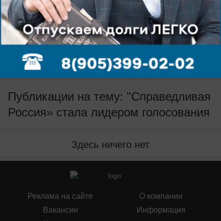
Будь в курсе событий!
Подпишись
на нас в телеграм
Публикации на тему: "Справедливая
Россия» стала лидером голосования
Здесь ничего нет
Реклама на сайте
О компании
Вакансии
Информация