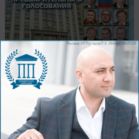
Завершилось предпоследнее перед выборами в
Государственную думу голосование «Блокнота
Камышина», участникам которого предлагалось
выбрать наиболее симпатичную им партию.
Первые три места заняли: «Справедливая
Россия» - 54,84% голосов, ПАРНАС - 29,03%
голосов и КПРФ - 6,45%. Именно
эти три партии
и сформировали гипотетическую Госдуму
по
мнению читательской аудитории сайта.