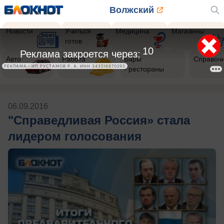
Волжский
Новости
Учиться
Медицина
Магазины
готов
9
Реклама закроется через:
Авто
Работа
Бары
Справоч
РЕКЛАМА • ИП РУСТАМОВ Р. А. ИНН 343516870293
- рестораны
06.09.2016
"Справедливая Россия» стала
лидером голосования