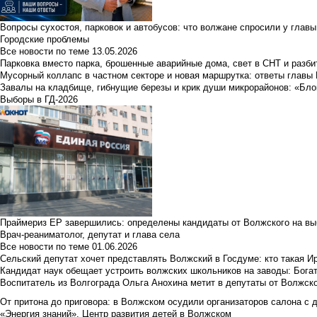
Вопросы сухостоя, парковок и автобусов: что волжане спросили у главы 
Городские проблемы
Все новости по теме
13.05.2026
Парковка вместо парка, брошенные аварийные дома, свет в СНТ и разб
Мусорный коллапс в частном секторе и новая маршрутка: ответы главы
Завалы на кладбище, гибнущие березы и крик души микрорайонов: «Бло
Выборы в ГД-2026
Праймериз ЕР завершились: определены кандидаты от Волжского на вы
Врач-реаниматолог, депутат и глава села
Все новости по теме
01.06.2026
Сельский депутат хочет представлять Волжский в Госдуме: кто такая 
Кандидат наук обещает устроить волжских школьников на заводы: Бога
Воспитатель из Волгограда Ольга Анохина метит в депутаты от Волжско
От притона до приговора: в Волжском осудили организаторов салона с 
«Энергия знаний». Центр развития детей в Волжском