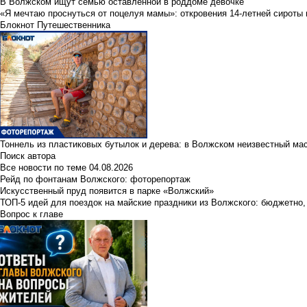
В Волжском ищут семью оставленной в роддоме девочке
«Я мечтаю проснуться от поцелуя мамы»: откровения 14-летней сироты 
Блокнот Путешественника
Тоннель из пластиковых бутылок и дерева: в Волжском неизвестный ма
Поиск автора
Все новости по теме
04.08.2026
Рейд по фонтанам Волжского: фоторепортаж
Искусственный пруд появится в парке «Волжский»
ТОП-5 идей для поездок на майские праздники из Волжского: бюджетно,
Вопрос к главе