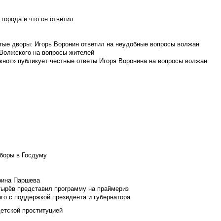
города и что он ответил
итые дворы: Игорь Воронин ответил на неудобные вопросы волжан
 Волжского на вопросы жителей
кнот» публикует честные ответы Игоря Воронина на вопросы волжан
боры в Госдуму
Ирина Паршева
тырёв представил программу на праймериз
го с поддержкой президента и губернатора
детской проституцией