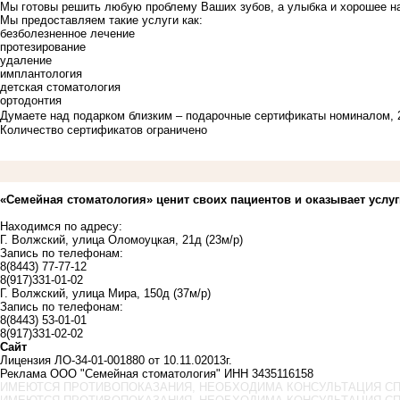
Мы готовы решить любую проблему Ваших зубов, а улыбка и хорошее на
Мы предоставляем такие услуги как:
безболезненное лечение
протезирование
удаление
имплантология
детская стоматология
ортодонтия
Думаете над подарком близким – подарочные сертификаты номиналом, 2
Количество сертификатов ограничено
«Семейная стоматология» ценит своих пациентов и оказывает услу
Находимся по адресу:
Г. Волжский, улица Оломоуцкая, 21д (23м/р)
Запись по телефонам:
8(8443) 77-77-12
8(917)331-01-02
Г. Волжский, улица Мира, 150д (37м/р)
Запись по телефонам:
8(8443) 53-01-01
8(917)331-02-02
Сайт
Лицензия ЛО-34-01-001880 от 10.11.02013г.
Реклама ООО "Семейная стоматология" ИНН 3435116158
ИМЕЮТСЯ ПРОТИВОПОКАЗАНИЯ, НЕОБХОДИМА КОНСУЛЬТАЦИЯ С