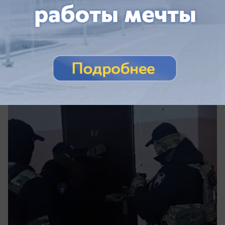
Общество
От притона до приговора: в Волжском
осудили организаторов салона с детской
проституцией
Пятерых обвинили за детскую проституцию в
Волжском