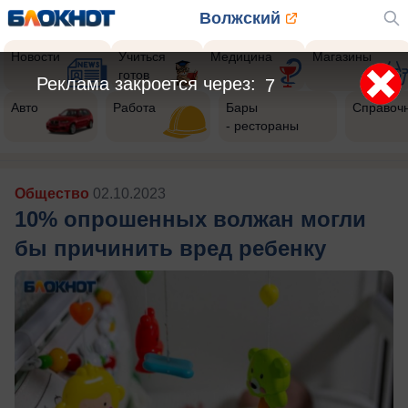
Волжский
Новости
Учиться
Медицина
Магазины
готов
Реклама закроется через:
5
Авто
Работа
Бары
Справоч
- рестораны
Общество
02.10.2023
10% опрошенных волжан могли
бы причинить вред ребенку