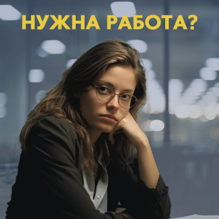
сегодня в 12:00
0
Общество
Волжанам объяснили, почему нельзя
прыгать в холодную воду после жары
Вода не всегда спасает от жары