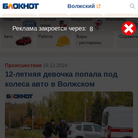
Волжский
Новости
Учиться
Медицина
Магазины
готов
Реклама закроется через:
5
Авто
Работа
Бары
Справоч
- рестораны
Происшествия
19.12.2024
12-летняя девочка попала под
колеса авто в Волжском