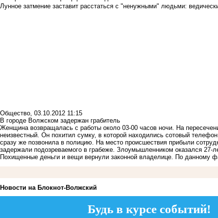
Лунное затмение заставит расстаться с "ненужными" людьми: ведический
Общество
,
03.10.2012 11:15
В городе Волжском задержан грабитель
Женщина возвращалась с работы около 03-00 часов ночи. На пересечен
неизвестный. Он похитил сумку, в которой находились сотовый телефон,
сразу же позвонила в полицию. На место происшествия прибыли сотруд
задержали подозреваемого в грабеже. Злоумышленником оказался 27-ле
Похищенные деньги и вещи вернули законной владелице. По данному фа
Новости на Блoкнoт-Волжский
Будь в курсе событий!