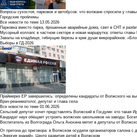
Вопросы сухостоя, парковок и автобусов: что волжане спросили у главы 
Городские проблемы
Все новости по теме
13.05.2026
Парковка вместо парка, брошенные аварийные дома, свет в СНТ и разб
Мусорный коллапс в частном секторе и новая маршрутка: ответы главы
Завалы на кладбище, гибнущие березы и крик души микрорайонов: «Бло
Выборы в ГД-2026
Праймериз ЕР завершились: определены кандидаты от Волжского на вы
Врач-реаниматолог, депутат и глава села
Все новости по теме
01.06.2026
Сельский депутат хочет представлять Волжский в Госдуме: кто такая 
Кандидат наук обещает устроить волжских школьников на заводы: Бога
Воспитатель из Волгограда Ольга Анохина метит в депутаты от Волжско
От притона до приговора: в Волжском осудили организаторов салона с 
«Энергия знаний». Центр развития детей в Волжском