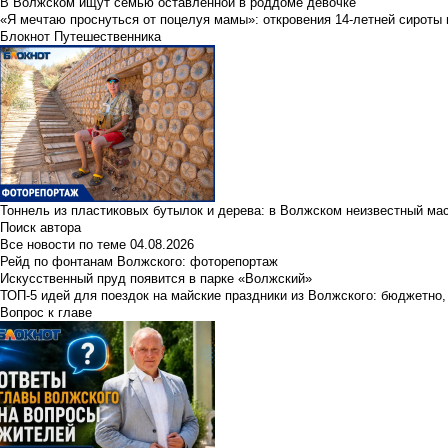
В Волжском ищут семью оставленной в роддоме девочке
«Я мечтаю проснуться от поцелуя мамы»: откровения 14-летней сироты 
Блокнот Путешественника
Тоннель из пластиковых бутылок и дерева: в Волжском неизвестный ма
Поиск автора
Все новости по теме
04.08.2026
Рейд по фонтанам Волжского: фоторепортаж
Искусственный пруд появится в парке «Волжский»
ТОП-5 идей для поездок на майские праздники из Волжского: бюджетно,
Вопрос к главе