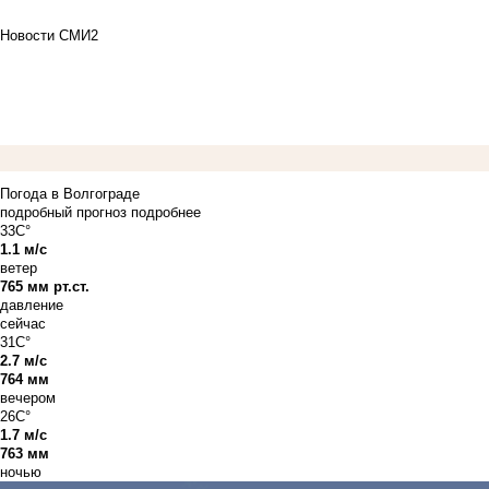
Новости СМИ2
Погода в Волгограде
подробный прогноз
подробнее
33C°
1.1 м/с
ветер
765 мм рт.ст.
давление
сейчас
31C°
2.7 м/с
764 мм
вечером
26C°
1.7 м/с
763 мм
ночью