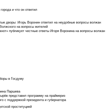
города и что он ответил
итые дворы: Игорь Воронин ответил на неудобные вопросы волжан
 Волжского на вопросы жителей
кнот» публикует честные ответы Игоря Воронина на вопросы волжан
боры в Госдуму
Ирина Паршева
тырёв представил программу на праймериз
го с поддержкой президента и губернатора
детской проституцией