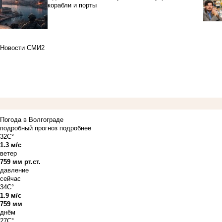
корабли и порты
Новости СМИ2
Погода в Волгограде
подробный прогноз
подробнее
32C°
1.3 м/с
ветер
759 мм рт.ст.
давление
сейчас
34C°
1.9 м/с
759 мм
днём
27C°