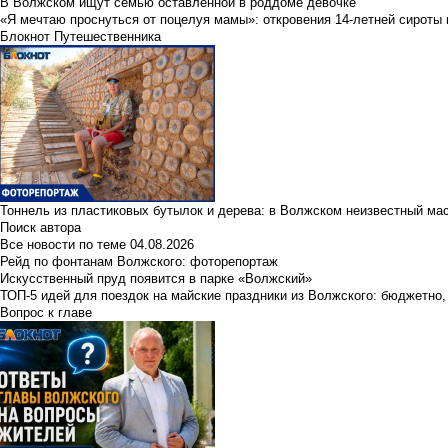
В Волжском ищут семью оставленной в роддоме девочке
«Я мечтаю проснуться от поцелуя мамы»: откровения 14-летней сироты 
Блокнот Путешественника
Тоннель из пластиковых бутылок и дерева: в Волжском неизвестный ма
Поиск автора
Все новости по теме
04.08.2026
Рейд по фонтанам Волжского: фоторепортаж
Искусственный пруд появится в парке «Волжский»
ТОП-5 идей для поездок на майские праздники из Волжского: бюджетно,
Вопрос к главе