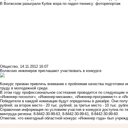
В Волжском разыграли Кубок мэра по падел-теннису: фоторепортаж
Общество
,
14.11.2012 16:07
Волжских инженеров приглашают участвовать в конкурсе
Конкурс призван привлечь внимание к проблемам качества подготовки 
труду в молодежной среде.
В этом году профессиональное состязание проводится по следующим н
«Инженер-технолог», «Инженер-механик», «Инженер-программист» и «Ин
Победители в каждой номинации будут определены в декабре. Они получ
рублей; за второе место - 20 тыс. рублей; за третье место - 10 тыс. рубл
Справочная информация по условиям участия в конкурсе доступна по 
минтруда региона: 8-8442-30-99-63, 8-8442-30-99-61, 8-8442-30-99-60.
Отметим, что ежегодный областной конкурс «Инженер года» был учрежде