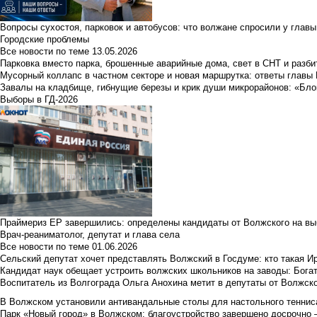
Вопросы сухостоя, парковок и автобусов: что волжане спросили у главы 
Городские проблемы
Все новости по теме
13.05.2026
Парковка вместо парка, брошенные аварийные дома, свет в СНТ и разб
Мусорный коллапс в частном секторе и новая маршрутка: ответы главы
Завалы на кладбище, гибнущие березы и крик души микрорайонов: «Бло
Выборы в ГД-2026
Праймериз ЕР завершились: определены кандидаты от Волжского на вы
Врач-реаниматолог, депутат и глава села
Все новости по теме
01.06.2026
Сельский депутат хочет представлять Волжский в Госдуме: кто такая 
Кандидат наук обещает устроить волжских школьников на заводы: Бога
Воспитатель из Волгограда Ольга Анохина метит в депутаты от Волжско
В Волжском установили антивандальные столы для настольного тенниса:
Парк «Новый город» в Волжском: благоустройство завершено досрочно —