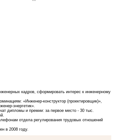
инженерных кадров, сформировать интерес к инженерному
оминациям: «Инженер-конструктор (проектировщик)»,
женер-энергетик».
ат дипломы и премии: за первое место - 30 тыс.
ей.
телефонам отдела регулирования трудовых отношений
н в 2008 году.