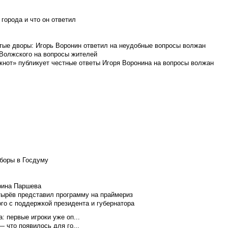
города и что он ответил
итые дворы: Игорь Воронин ответил на неудобные вопросы волжан
 Волжского на вопросы жителей
кнот» публикует честные ответы Игоря Воронина на вопросы волжан
боры в Госдуму
Ирина Паршева
тырёв представил программу на праймериз
го с поддержкой президента и губернатора
 первые игроки уже оп...
 что появилось для го...