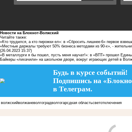
Новости на Блoкнoт-Волжский
Читайте также:
«Кто трудился, а кто пирожки ел»: в «Сбросить лишнее-6» первое взве
«Местные держалы требуют 50% бизнеса методами из 90-х», - жительни
(26.04.2023 15:37)
«В металлурги я бы пошел, пусть меня научат!»: в «ВПТ» прошел Един
Байкеры «лихачили» на школьном дворе, вокруг играющих детей в Вол
Будь в курсе событий!
Подпишись на «Блокно
в Телеграм.
волжский
волжане
волгоград
волгогарсдкая область
свет
отключения