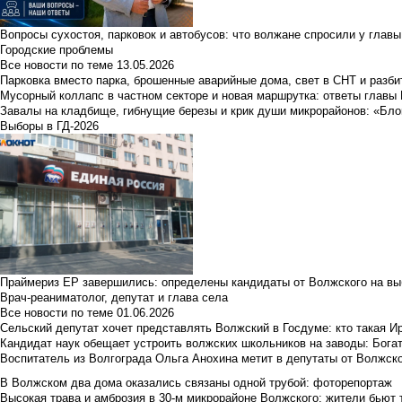
Вопросы сухостоя, парковок и автобусов: что волжане спросили у главы 
Городские проблемы
Все новости по теме
13.05.2026
Парковка вместо парка, брошенные аварийные дома, свет в СНТ и разб
Мусорный коллапс в частном секторе и новая маршрутка: ответы главы
Завалы на кладбище, гибнущие березы и крик души микрорайонов: «Бло
Выборы в ГД-2026
Праймериз ЕР завершились: определены кандидаты от Волжского на вы
Врач-реаниматолог, депутат и глава села
Все новости по теме
01.06.2026
Сельский депутат хочет представлять Волжский в Госдуме: кто такая 
Кандидат наук обещает устроить волжских школьников на заводы: Бога
Воспитатель из Волгограда Ольга Анохина метит в депутаты от Волжско
В Волжском два дома оказались связаны одной трубой: фоторепортаж
Высокая трава и амброзия в 30‑м микрорайоне Волжского: жители бьют 