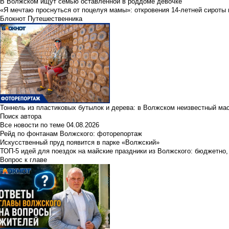
В Волжском ищут семью оставленной в роддоме девочке
«Я мечтаю проснуться от поцелуя мамы»: откровения 14-летней сироты 
Блокнот Путешественника
Тоннель из пластиковых бутылок и дерева: в Волжском неизвестный ма
Поиск автора
Все новости по теме
04.08.2026
Рейд по фонтанам Волжского: фоторепортаж
Искусственный пруд появится в парке «Волжский»
ТОП-5 идей для поездок на майские праздники из Волжского: бюджетно,
Вопрос к главе