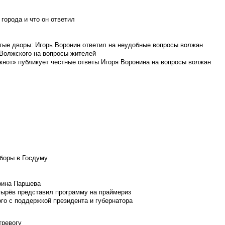
города и что он ответил
итые дворы: Игорь Воронин ответил на неудобные вопросы волжан
 Волжского на вопросы жителей
кнот» публикует честные ответы Игоря Воронина на вопросы волжан
боры в Госдуму
Ирина Паршева
тырёв представил программу на праймериз
го с поддержкой президента и губернатора
тревогу