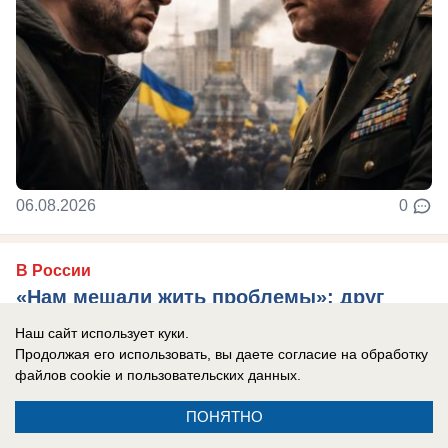
06.08.2026
0
В России
«Нам мешали жить проблемы»: друг
Усольцевых получил загадочное
Наш сайт использует куки.
сообщение от пропавшей семьи
Продолжая его использовать, вы даете согласие на обработку
файлов cookie
и пользовательских данных.
Новая тайна Усольцевых: послание пришло
спустя 10 месяцев после исчезновения.
ПОНЯТНО