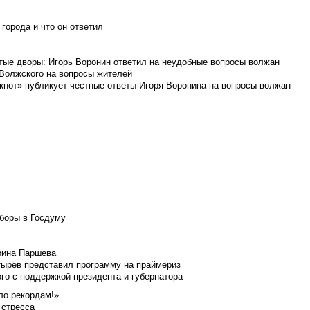
города и что он ответил
итые дворы: Игорь Воронин ответил на неудобные вопросы волжан
 Волжского на вопросы жителей
кнот» публикует честные ответы Игоря Воронина на вопросы волжан
боры в Госдуму
Ирина Паршева
тырёв представил программу на праймериз
го с поддержкой президента и губернатора
ло рекордам!»
 стресса