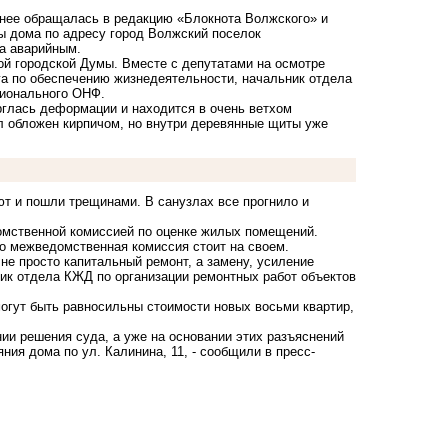
анее обращалась в редакцию «Блокнота Волжского» и
ы дома по адресу город Волжский поселок
ма аварийным.
й городской Думы. Вместе с депутатами на осмотре
га по обеспечению жизнедеятельности, начальник отдела
гионального ОНФ.
рглась деформации и находится в очень ветхом
ыл обложен кирпичом, но внутри деревянные щиты уже
т и пошли трещинами. В санузлах все прогнило и
домственной комиссией по оценке жилых помещений.
о межведомственная комиссия стоит на своем.
 не просто капитальный ремонт, а замену, усиление
ик отдела КЖД по организации ремонтных работ объектов
огут быть равносильны стоимости новых восьми квартир,
нии решения суда, а уже на основании этих разъяснений
ния дома по ул. Калинина, 11, - сообщили в пресс-