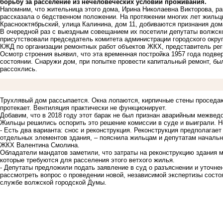
борьбу за расселение из нечеловеческих условий проживания.
Напомним, что жительница этого дома, Ирина Николаевна Викторова, р
рассказала о бедственном положении
. На протяжении многих лет жильц
Краснооктябрьский, улица Калинина, дом 11, добиваются признания до
В очередной раз с выездным совещанием их посетили депутаты волжско
присутствовали председатель комитета администрации городского окру
КЖД по организации ремонтных работ объектов ЖКХ, представитель ре
Осмотр строения выявил, что эта временная постройка 1957 года подве
состоянии. Снаружи дом, при попытке провести капитальный ремонт, б
рассохлись.
Трухлявый дом рассыпается. Окна лопаются, кирпичные стены проседаю
протекает. Вентиляция практически не функционирует.
Добавим, что в 2018 году этот барак не был признан аварийным межве
Жильцы решились оспорить это решение комиссии в суде и выиграли. Н
- Есть два варианта: снос и реконструкция. Реконструкция предполагает
отдельных элементов здания, – пояснила жильцам и депутатам начальн
ЖКХ Валентина Смолина.
Обладатели мандатов заметили, что затраты на реконструкцию здания м
которые требуются для расселения этого ветхого жилья.
- Депутаты предложили подать заявление в суд о разъяснении и уточне
рассмотреть вопрос о проведении новой, независимой экспертизы состоя
службе волжской городской Думы.