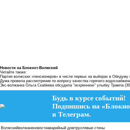
Новости на Блoкнoт-Волжский
Читайте также:
Партия волжских «пенсионеров» в числе первых на выборах в Облдуму
Дума провела рассмотрение по вопросу качества горячего водоснабжен
Экс-волжанка Ольга Скабеева обсудила "искреннюю" улыбку Трампа
(30
Будь в курсе событий!
Подпишись на «Блокно
в Телеграм.
Волжский
волжане
новости
аварийный дом
трухлявые стены