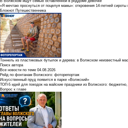
В Волжском ищут семью оставленной в роддоме девочке
«Я мечтаю проснуться от поцелуя мамы»: откровения 14-летней сироты 
Блокнот Путешественника
Тоннель из пластиковых бутылок и дерева: в Волжском неизвестный ма
Поиск автора
Все новости по теме
04.08.2026
Рейд по фонтанам Волжского: фоторепортаж
Искусственный пруд появится в парке «Волжский»
ТОП-5 идей для поездок на майские праздники из Волжского: бюджетно,
Вопрос к главе