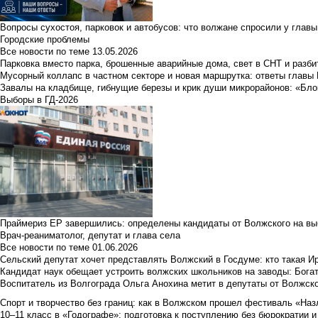
Вопросы сухостоя, парковок и автобусов: что волжане спросили у главы 
Городские проблемы
Все новости по теме
13.05.2026
Парковка вместо парка, брошенные аварийные дома, свет в СНТ и разб
Мусорный коллапс в частном секторе и новая маршрутка: ответы главы
Завалы на кладбище, гибнущие березы и крик души микрорайонов: «Бло
Выборы в ГД-2026
Праймериз ЕР завершились: определены кандидаты от Волжского на вы
Врач-реаниматолог, депутат и глава села
Все новости по теме
01.06.2026
Сельский депутат хочет представлять Волжский в Госдуме: кто такая 
Кандидат наук обещает устроить волжских школьников на заводы: Бога
Воспитатель из Волгограда Ольга Анохина метит в депутаты от Волжско
Спорт и творчество без границ: как в Волжском прошел фестиваль «Наз
10–11 класс в «Годографе»: подготовка к поступлению без бюрократии и