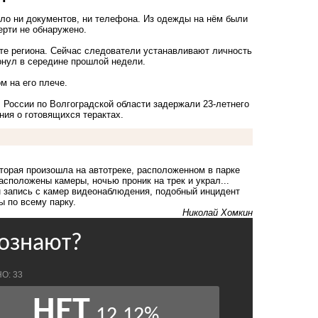
ыло ни документов, ни телефона. Из одежды на нём были
ерти не обнаружено.
е региона. Сейчас следователи устанавливают личность
тонул в середине прошлой недели.
м на его плече.
России по Волгоградской области задержали 23-летнего
ия о готовящихся терактах.
оторая произошла на автотреке
, расположенном в парке
асположены камеры, ночью проник на трек и украл...
н запись с камер видеонаблюдения, подобный инцидент
 по всему парку.
Николай Хомкин