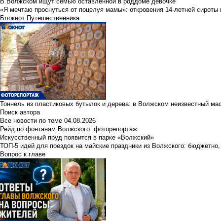
В Волжском ищут семью оставленной в роддоме девочке
«Я мечтаю проснуться от поцелуя мамы»: откровения 14-летней сироты 
Блокнот Путешественника
Тоннель из пластиковых бутылок и дерева: в Волжском неизвестный ма
Поиск автора
Все новости по теме
04.08.2026
Рейд по фонтанам Волжского: фоторепортаж
Искусственный пруд появится в парке «Волжский»
ТОП-5 идей для поездок на майские праздники из Волжского: бюджетно,
Вопрос к главе