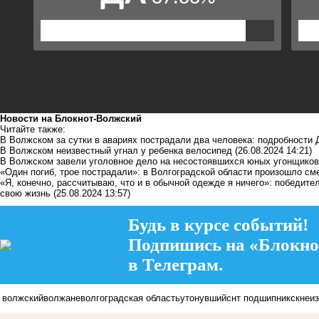
Новости на Блoкнoт-Волжский
Читайте также:
В Волжском за сутки в авариях пострадали два человека: подробности
В Волжском неизвестный угнал у ребенка велосипед
(26.08.2024 14:21)
В Волжском завели уголовное дело на несостоявшихся юных угонщиков
«Один погиб, трое пострадали»: в Волгоградской области произошло с
«Я, конечно, рассчитываю, что и в обычной одежде я ничего»: победит
свою жизнь
(25.08.2024 13:57)
Будь в курсе событий!
Подпишись на «Блокно
в Телеграм.
волжский
волжане
волгоградская область
утонувший
снт подшипник
ск
неи