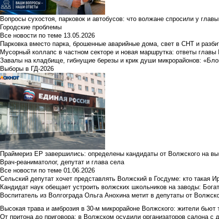
Вопросы сухостоя, парковок и автобусов: что волжане спросили у главы 
Городские проблемы
Все новости по теме
13.05.2026
Парковка вместо парка, брошенные аварийные дома, свет в СНТ и разб
Мусорный коллапс в частном секторе и новая маршрутка: ответы главы
Завалы на кладбище, гибнущие березы и крик души микрорайонов: «Бло
Выборы в ГД-2026
Праймериз ЕР завершились: определены кандидаты от Волжского на вы
Врач-реаниматолог, депутат и глава села
Все новости по теме
01.06.2026
Сельский депутат хочет представлять Волжский в Госдуме: кто такая 
Кандидат наук обещает устроить волжских школьников на заводы: Бога
Воспитатель из Волгограда Ольга Анохина метит в депутаты от Волжско
Высокая трава и амброзия в 30‑м микрорайоне Волжского: жители бьют 
От притона до приговора: в Волжском осудили организаторов салона с 