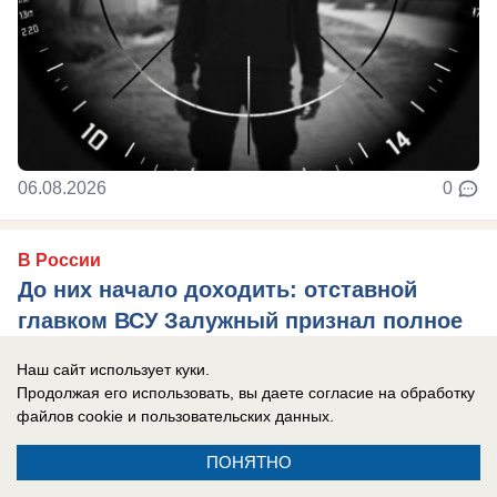
06.08.2026
0
В России
До них начало доходить: отставной
главком ВСУ Залужный признал полное
поражение Украины перед Россией
Наш сайт использует куки.
Российская армия нашла противодействие
Продолжая его использовать, вы даете согласие на обработку
файлов cookie
и пользовательских данных.
практически всему вооружению НАТО, которые
использовал Киев в зоне боевых действий, ...
ПОНЯТНО