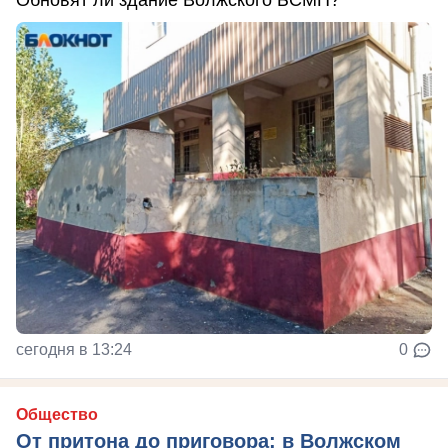
Обновят ли здание Волжского БСМП?
сегодня в 13:24
0
Общество
От притона до приговора: в Волжском