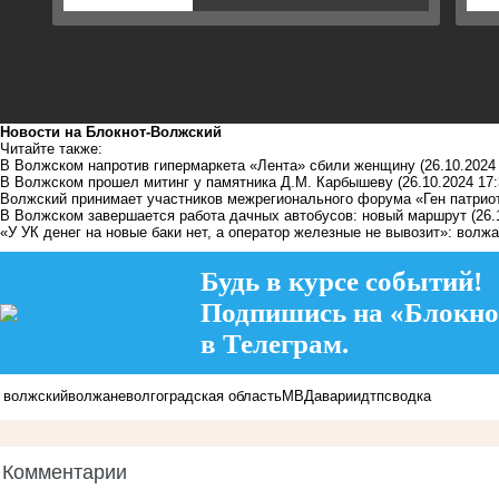
Новости на Блoкнoт-Волжский
Читайте также:
В Волжском напротив гипермаркета «Лента» сбили женщину
(26.10.2024
В Волжском прошел митинг у памятника Д.М. Карбышеву
(26.10.2024 17:
Волжский принимает участников межрегионального форума «Ген патрио
В Волжском завершается работа дачных автобусов: новый маршрут
(26.
«У УК денег на новые баки нет, а оператор железные не вывозит»: волж
Будь в курсе событий!
Подпишись на «Блокно
в Телеграм.
волжский
волжане
волгоградская область
МВД
аварии
дтп
сводка
Комментарии