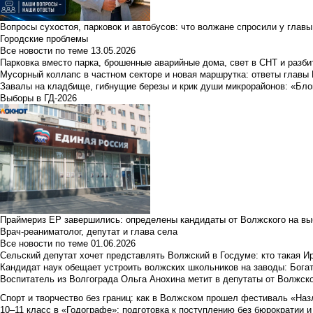
Вопросы сухостоя, парковок и автобусов: что волжане спросили у главы 
Городские проблемы
Все новости по теме
13.05.2026
Парковка вместо парка, брошенные аварийные дома, свет в СНТ и разб
Мусорный коллапс в частном секторе и новая маршрутка: ответы главы
Завалы на кладбище, гибнущие березы и крик души микрорайонов: «Бло
Выборы в ГД-2026
Праймериз ЕР завершились: определены кандидаты от Волжского на вы
Врач-реаниматолог, депутат и глава села
Все новости по теме
01.06.2026
Сельский депутат хочет представлять Волжский в Госдуме: кто такая 
Кандидат наук обещает устроить волжских школьников на заводы: Бога
Воспитатель из Волгограда Ольга Анохина метит в депутаты от Волжско
Спорт и творчество без границ: как в Волжском прошел фестиваль «Наз
10–11 класс в «Годографе»: подготовка к поступлению без бюрократии и