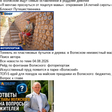
В Волжском ищут семью оставленной в роддоме девочке
«Я мечтаю проснуться от поцелуя мамы»: откровения 14-летней сироты 
Блокнот Путешественника
Тоннель из пластиковых бутылок и дерева: в Волжском неизвестный ма
Поиск автора
Все новости по теме
04.08.2026
Рейд по фонтанам Волжского: фоторепортаж
Искусственный пруд появится в парке «Волжский»
ТОП-5 идей для поездок на майские праздники из Волжского: бюджетно,
Вопрос к главе