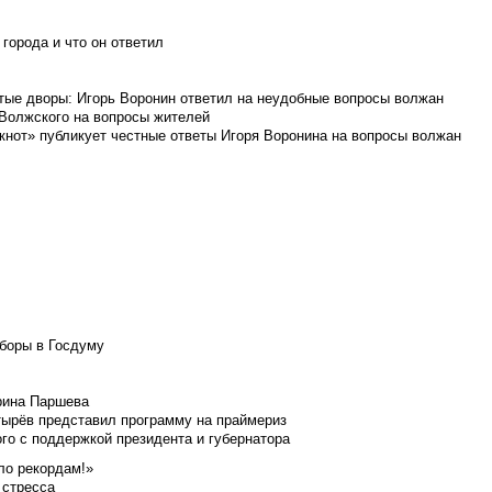
города и что он ответил
итые дворы: Игорь Воронин ответил на неудобные вопросы волжан
 Волжского на вопросы жителей
кнот» публикует честные ответы Игоря Воронина на вопросы волжан
боры в Госдуму
Ирина Паршева
тырёв представил программу на праймериз
го с поддержкой президента и губернатора
ло рекордам!»
 стресса