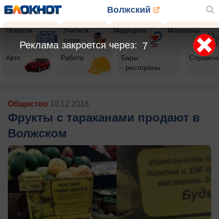
Волжский
Новости
Учиться
Медицина
Магазины
готов
Реклама закроется через:
5
Авто
Работа
Бары
Справоч
- рестораны
Общество
10.12.2018
Фрукты с тараканами продают в
Волжском