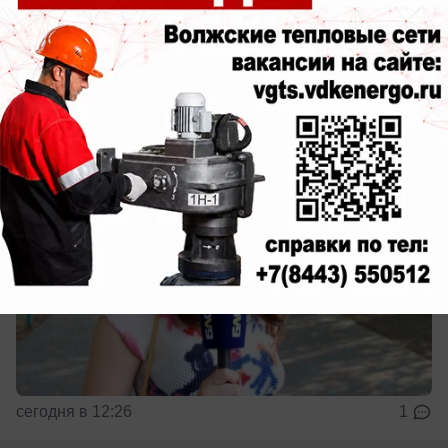
Море, дача или работа? Волжане
поделились своими летними историями
Довольны ли волжане своим летом?
сегодня в 12:26
1