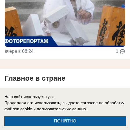
вчера в 08:24
1
Главное в стране
Наш сайт использует куки.
В России
Продолжая его использовать, вы даете согласие на обработку
«Россию? На слабо?»: почему
файлов cookie
и пользовательских данных.
провалилась игра Трампа с обещанием
ПОНЯТНО
Зеленскому лицензии на ракеты для