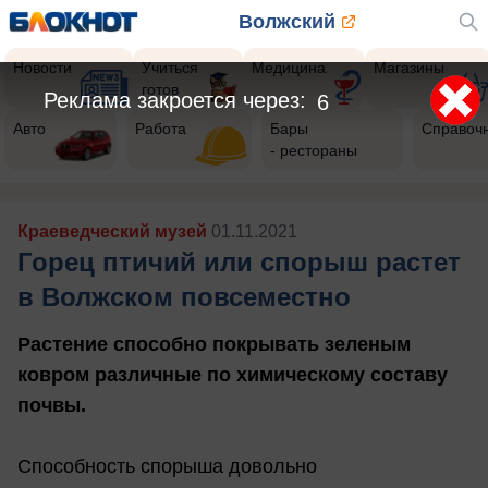
Волжский
Новости
Учиться
Медицина
Магазины
готов
Реклама закроется через:
4
Авто
Работа
Бары
Справоч
- рестораны
Краеведческий музей
01.11.2021
Горец птичий или спорыш растет
в Волжском повсеместно
Растение способно покрывать зеленым
ковром различные по химическому составу
почвы.
Способность спорыша довольно