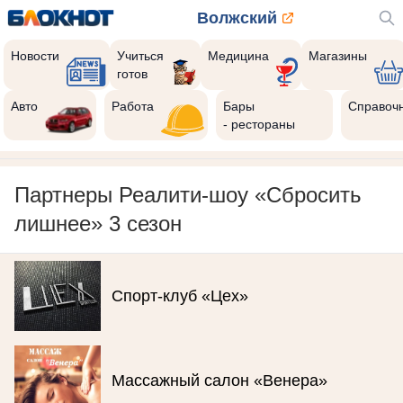
Волжский
Новости
Учиться
Медицина
Магазины
готов
8
Реклама закроется через:
Авто
Работа
Бары
Справоч
РЕКЛАМА • ИП РУСТАМОВ Р. А. ИНН 343516870293
- рестораны
Партнеры Реалити-шоу «Сбросить
лишнее» 3 сезон
Спорт-клуб «Цех»
Массажный салон «Венера»