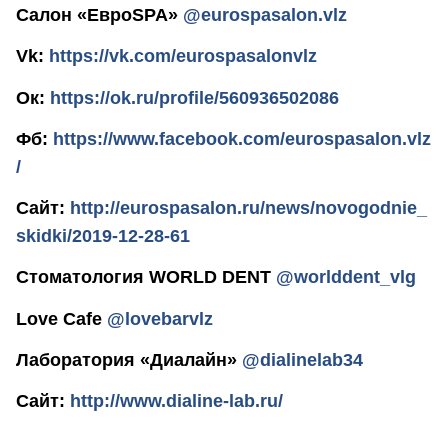
Салон «ЕвроSPA»
@eurospasalon.vlz
Vk:
https://vk.com/eurospasalonvlz
Ок:
https://ok.ru/profile/560936502086
Фб:
https://www.facebook.com/eurospasalon.vlz
/
Сайт:
http://eurospasalon.ru/news/novogodnie_
skidki/2019-12-28-61
Стоматология WORLD DENT
@worlddent_vlg
Love Cafe
@lovebarvlz
Лаборатория «Диалайн»
@dialinelab34
Сайт:
http://www.dialine-lab.ru/