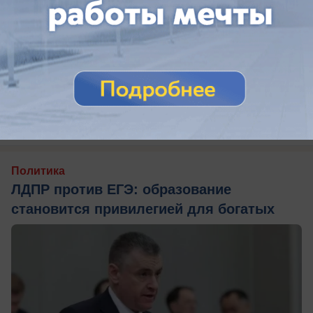
сегодня в 08:10
0
Политика
ЛДПР против ЕГЭ: образование
становится привилегией для богатых