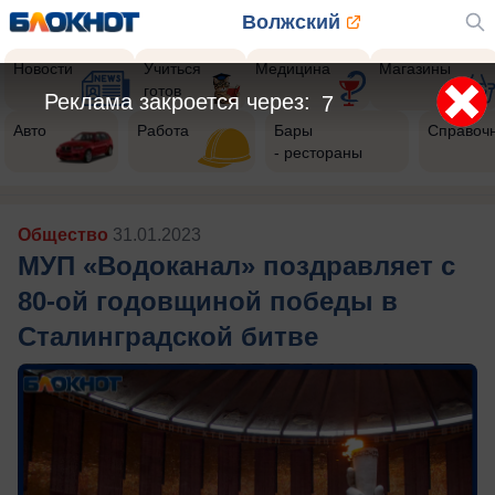
Волжский
Новости
Учиться
Медицина
Магазины
готов
Реклама закроется через:
5
Авто
Работа
Бары
Справоч
- рестораны
Общество
31.01.2023
МУП «Водоканал» поздравляет с
80-ой годовщиной победы в
Сталинградской битве