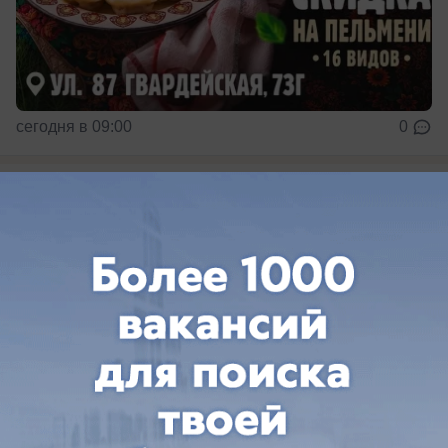
сегодня в 09:00
0
Общество
Синоптики обещают солнечный и
теплый четверг в Волжском
Август радует солнцем