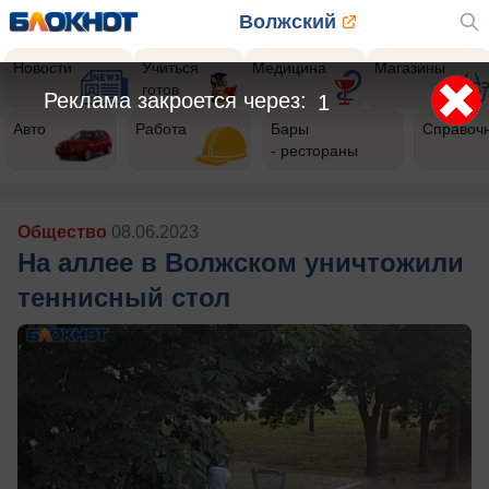
Волжский
Новости
Учиться
Медицина
Магазины
готов
Авто
Работа
Бары
Справоч
- рестораны
Общество
08.06.2023
На аллее в Волжском уничтожили
теннисный стол