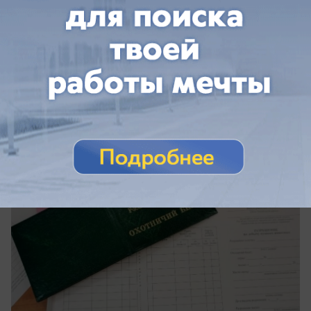
вчера в 19:27
0
Общество
В Волгоградской области открывают
охоту на барсука
Добыть разрешат лишь 11 животных