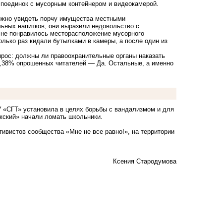
и поединок с мусорным контейнером и видеокамерой.
ожно увидеть порчу имущества местными
льных напитков, они выразили недовольство с
 не понравилось месторасположение мусорного
олько раз кидали бутылками в камеры, а после один из
опрос: должны ли правоохранительные органы наказать
,38% опрошенных читателей — Да. Остальные, а именно
АУ «СГТ» установила в целях борьбы с вандализмом
и для
жский» начали ломать школьники.
ивистов сообщества «Мне не все равно!», на территории
Ксения Стародумова