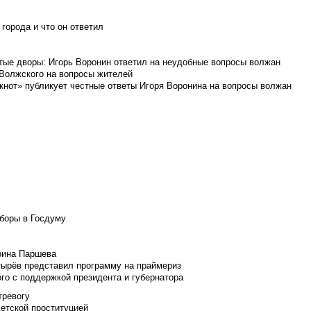
города и что он ответил
итые дворы: Игорь Воронин ответил на неудобные вопросы волжан
 Волжского на вопросы жителей
кнот» публикует честные ответы Игоря Воронина на вопросы волжан
боры в Госдуму
Ирина Паршева
тырёв представил программу на праймериз
го с поддержкой президента и губернатора
тревогу
детской проституцией