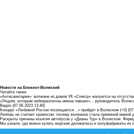
Новости на Блoкнoт-Волжский
Читайте также:
«Антисанитария»: волжане из домов УК «Спектр» жалуются на отсутств
«Людям, которым небезразличны имена павших», - руководитель Волжск
Видео
(07.06.2023 13:40)
Концерт «Любимой России посвящается…» пройдет в Волжском (+0)
(07
Любовь не считает хромосом: почему волжанка стала приемной мамой
Раскрыты причины изъятия автобусов у «Дианы Тур» в Волжском. Фирм
Мы узнали, где можно купить морские деликатесы и полуфабрикаты из 