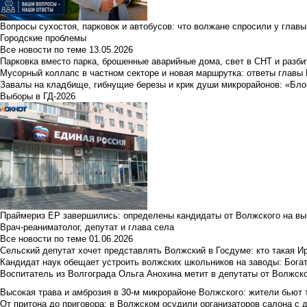
Вопросы сухостоя, парковок и автобусов: что волжане спросили у главы 
Городские проблемы
Все новости по теме
13.05.2026
Парковка вместо парка, брошенные аварийные дома, свет в СНТ и разб
Мусорный коллапс в частном секторе и новая маршрутка: ответы главы
Завалы на кладбище, гибнущие березы и крик души микрорайонов: «Бло
Выборы в ГД-2026
Праймериз ЕР завершились: определены кандидаты от Волжского на вы
Врач-реаниматолог, депутат и глава села
Все новости по теме
01.06.2026
Сельский депутат хочет представлять Волжский в Госдуме: кто такая 
Кандидат наук обещает устроить волжских школьников на заводы: Бога
Воспитатель из Волгограда Ольга Анохина метит в депутаты от Волжско
Высокая трава и амброзия в 30‑м микрорайоне Волжского: жители бьют 
От притона до приговора: в Волжском осудили организаторов салона с 