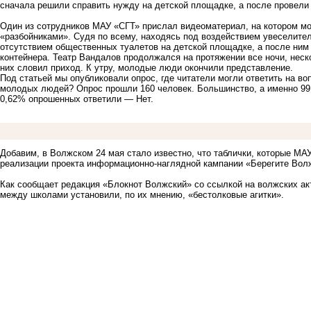
сначала
решили справить нужду на детской площадке
, а после провел
Один из сотрудников МАУ «СГТ» прислал видеоматериал, на котором м
«разбойниками». Судя по всему, находясь под воздействием увеселите
отсутствием общественных туалетов на детской площадке, а после ним
контейнера. Театр Вандалов продолжался на протяжении все ночи, неск
них словил приход. К утру, молодые люди окончили представление.
Под статьей мы опубликовали опрос, где читатели могли ответить на в
молодых людей? Опрос прошли 160 человек. Большинство, а именно 99
0,62% опрошенных ответили — Нет.
Добавим, в Волжском 24 мая
стало известно, что таблички, которые М
реализации проекта информационно-наглядной кампании «Берегите Вол
Как сообщает редакция «Блокнот Волжский» со ссылкой на волжских акт
между школами установили, по их мнению, «бестолковые агитки».