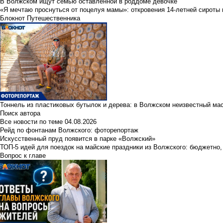
В Волжском ищут семью оставленной в роддоме девочке
«Я мечтаю проснуться от поцелуя мамы»: откровения 14-летней сироты 
Блокнот Путешественника
Тоннель из пластиковых бутылок и дерева: в Волжском неизвестный ма
Поиск автора
Все новости по теме
04.08.2026
Рейд по фонтанам Волжского: фоторепортаж
Искусственный пруд появится в парке «Волжский»
ТОП-5 идей для поездок на майские праздники из Волжского: бюджетно,
Вопрос к главе