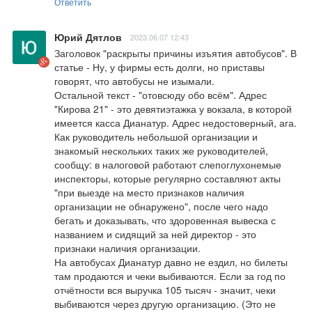
Ответить
Юрий Дятлов
2023.06.07 12:43
Заголовок "раскрыты причины изъятия автобусов". В 
статье - Ну, у фирмы есть долги, но приставы 
говорят, что автобусы не изымали.

Остальной текст - "отовсюду обо всём". Адрес 
"Кирова 21" - это девятиэтажка у вокзала, в которой 
имеется касса Дианатур. Адрес недостоверный, ага. 
Как руководитель небольшой организации и 
знакомый нескольких таких же руководителей, 
сообщу: в налоговой работают слепоглухонемые 
инспекторы, которые регулярно составляют акты 
"при выезде на место признаков наличия 
организации не обнаружено", после чего надо 
бегать и доказывать, что здоровенная вывеска с 
названием и сидящий за ней директор - это 
признаки наличия организации.

На автобусах Дианатур давно не ездил, но билеты 
там продаются и чеки выбиваются. Если за год по 
отчётности вся выручка 105 тысяч - значит, чеки 
выбиваются через другую организацию. (Это не 