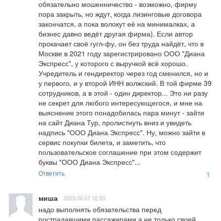
обязательно мошенничество - возможно, фирму 
пора закрыть, но ждут, когда лизинговые договора 
закончатся, а пока волокут её на минималках, а 
бизнес давно ведёт другая фирма). Если автор 
прокачает своё гугл-фу, он без труда найдёт, что в 
Москве в 2021 году зарегистрировано ООО "Диана 
Экспресс", у которого с выручкой всё хорошо. 
Учредитель и гендиректор через год сменился, но и 
у первого, и у второй ИНН волжский. В той фирме 39 
сотрудников, а в этой - один директор... Это ни разу 
не секрет для любого интересующегося, и мне на 
выяснение этого понадобилась пара минут - зайти 
на сайт Диана Тур, пролистнуть вниз и увидеть 
надпись "ООО Диана Экспресс". Ну, можно зайти в 
сервис покупки билета, и заметить, что 
пользовательское соглашение при этом содержит 
буквы "ООО Диана Экспресс"...
Ответить
1
миша
2023.06.07 12:33
надо выполнять обязательства перед 
пострадавшими пассажирами а не только своей 