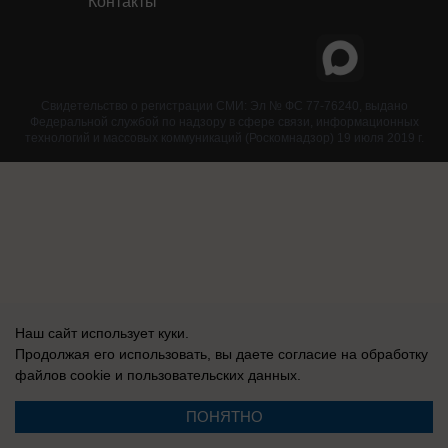
Контакты
Свидетельство о регистрации СМИ: Эл № ФС 77-76240, выдано
Федеральной службой по надзору в сфере связи, информационных
технологий и массовых коммуникаций (Роскомнадзор) 19 июля 2019 г.
Наш сайт использует куки.
Продолжая его использовать, вы даете согласие на обработку
файлов cookie
и пользовательских данных.
ПОНЯТНО