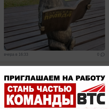
вчера в 16:33
0
Культура
Четверо школьников из Волжского
встретились с Путиным и получили
поздравления за успехи
Гордимся молодежью!