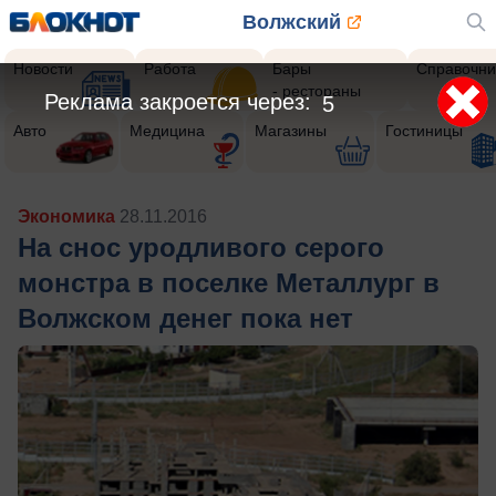
Волжский
Новости
Работа
Бары
Справочни
- рестораны
Реклама закроется через:
3
Авто
Медицина
Магазины
Гостиницы
Экономика
28.11.2016
На снос уродливого серого
монстра в поселке Металлург в
Волжском денег пока нет