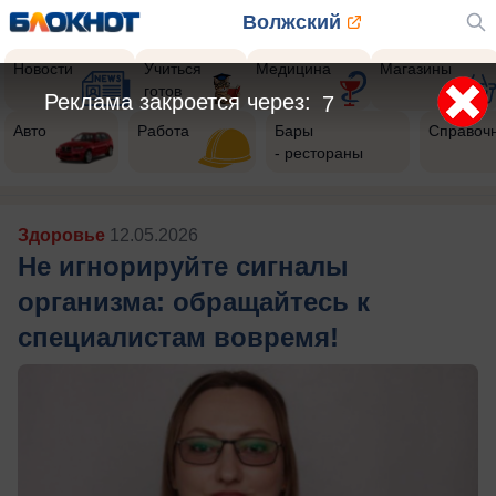
Волжский
Новости
Учиться
Медицина
Магазины
готов
Реклама закроется через:
5
Авто
Работа
Бары
Справоч
- рестораны
Здоровье
12.05.2026
Не игнорируйте сигналы
организма: обращайтесь к
специалистам вовремя!