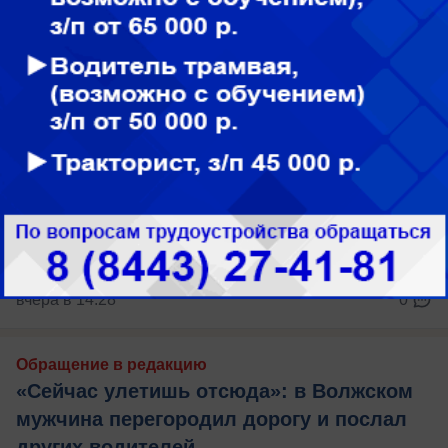
вчера в 14:28
0
Обращение в редакцию
«Сейчас улетишь отсюда»: в Волжском
мужчина перегородил дорогу и послал
других водителей