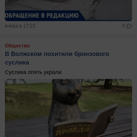
вчера в 17:22
0
Общество
В Волжском похитили бронзового
суслика
Суслика опять украли