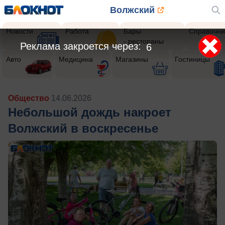
Волжский
Новости
Работа
Бары
Справочни
- рестораны
Реклама закроется через:
4
Авто
Медицина
Магазины
Гостиницы
Общество
14.06.2026
Небольшой дождь накроет
Волжский в воскресенье