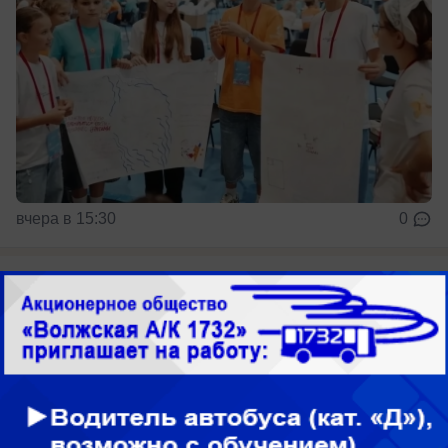
вчера в 15:30
0
Обращение в редакцию
Песком посыпали опасную детскую
площадку в Волжском: как жителям
приходится бороться за инфраструктуру
Просьбы не помогли