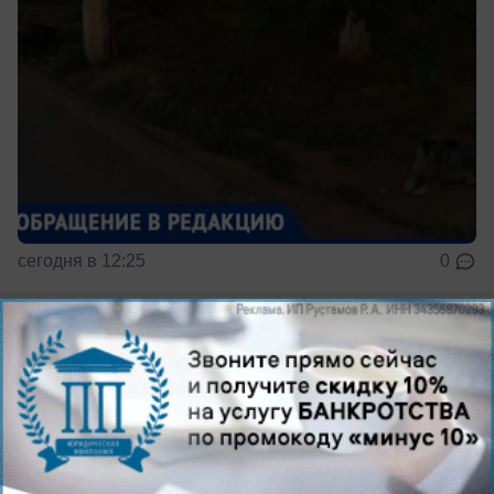
сегодня в 12:25
0
Общество
Волжанин раскрыл семейную тайну в
эфире «Малахова»: его родственник был
участником группы Дятлова
В эфире ток-шоу