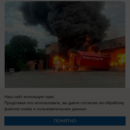
09.08.2026
0
Наш сайт использует куки.
Продолжая его использовать, вы даете согласие на обработку
файлов cookie
и пользовательских данных.
В России
ПОНЯТНО
ВС РФ уничтожают мосты противника: