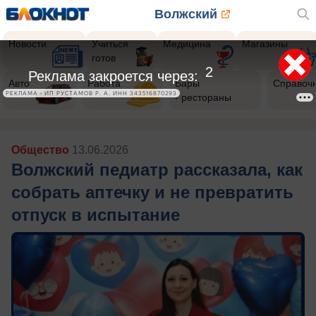
Волжский
Новости
Учиться
Медицина
Магазины
готов
Авто
Работа
Бары
Справоч
- рестораны
Общество
13.06.2026
Волжский педиатр рассказала, как
собрать аптечку и не превратить
отпуск в испытание