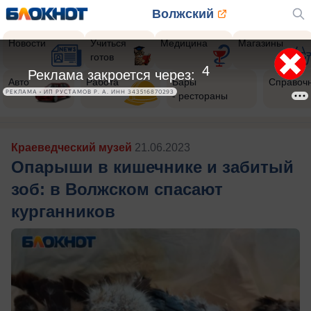
Волжский
Новости
Учиться
Медицина
Магазины
готов
2
Реклама закроется через:
Авто
Работа
Бары
Справоч
РЕКЛАМА • ИП РУСТАМОВ Р. А. ИНН 343516870293
- рестораны
Краеведческий музей
21.06.2023
Опарыши в кишечнике и забитый
зоб: в Волжском спасают
курганников