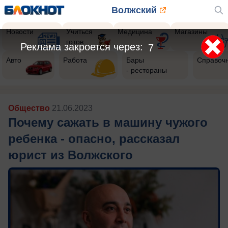
Волжский
Новости
Учиться
Медицина
Магазины
готов
Реклама закроется через:
5
Авто
Работа
Бары
Справоч
- рестораны
Общество
21.06.2023
Почему сажать в машину чужого
ребенка - опасно, рассказал
юрист из Волжского