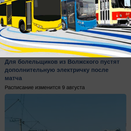
вчера в 18:32
0
Общество
Для болельщиков из Волжского пустят
дополнительную электричку после
матча
Расписание изменится 9 августа