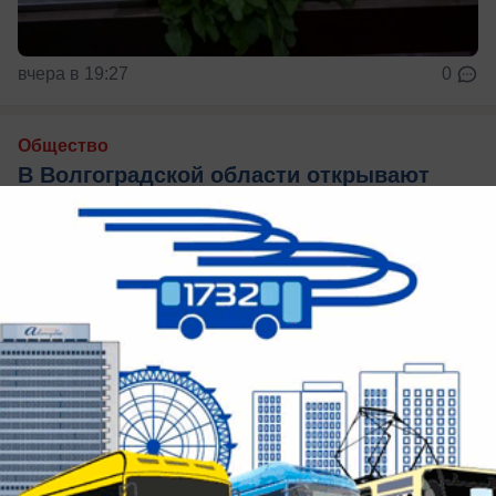
вчера в 19:27
0
Общество
В Волгоградской области открывают
охоту на барсука
Добыть разрешат лишь 11 животных