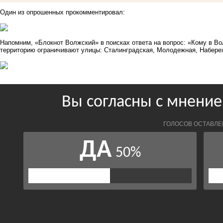
Один из опрошенных прокомментировал:
Напомним, «Блокнот Волжский» в поисках ответа на вопрос: «Кому в 
территорию ограничивают улицы: Сталинградская, Молодежная, Набереж