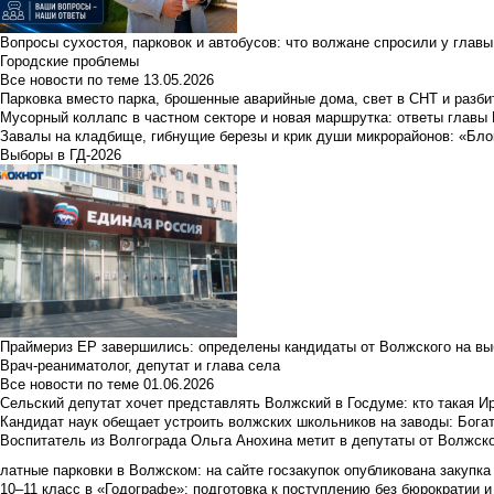
Вопросы сухостоя, парковок и автобусов: что волжане спросили у главы 
Городские проблемы
Все новости по теме
13.05.2026
Парковка вместо парка, брошенные аварийные дома, свет в СНТ и разб
Мусорный коллапс в частном секторе и новая маршрутка: ответы главы
Завалы на кладбище, гибнущие березы и крик души микрорайонов: «Бло
Выборы в ГД-2026
Праймериз ЕР завершились: определены кандидаты от Волжского на вы
Врач-реаниматолог, депутат и глава села
Все новости по теме
01.06.2026
Сельский депутат хочет представлять Волжский в Госдуме: кто такая 
Кандидат наук обещает устроить волжских школьников на заводы: Бога
Воспитатель из Волгограда Ольга Анохина метит в депутаты от Волжско
латные парковки в Волжском: на сайте госзакупок опубликована закупка 
10–11 класс в «Годографе»: подготовка к поступлению без бюрократии и