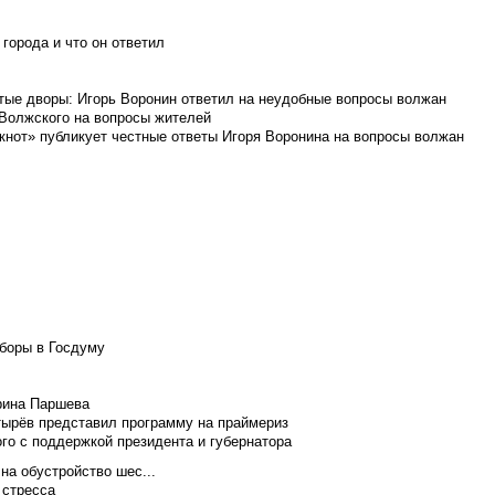
города и что он ответил
итые дворы: Игорь Воронин ответил на неудобные вопросы волжан
 Волжского на вопросы жителей
кнот» публикует честные ответы Игоря Воронина на вопросы волжан
боры в Госдуму
Ирина Паршева
тырёв представил программу на праймериз
го с поддержкой президента и губернатора
на обустройство шес...
 стресса