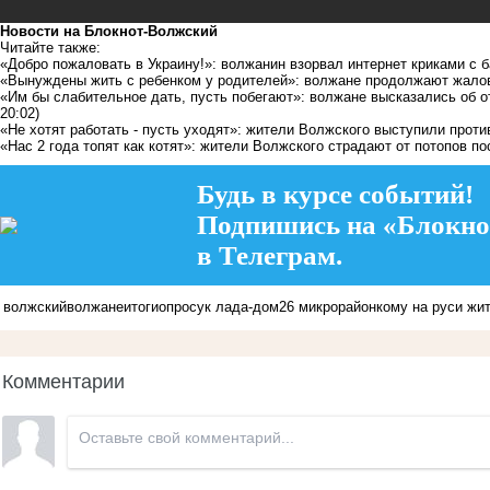
Новости на Блoкнoт-Волжский
Читайте также:
«Добро пожаловать в Украину!»: волжанин взорвал интернет криками с 
«Вынуждены жить с ребенком у родителей»: волжане продолжают жалов
«Им бы слабительное дать, пусть побегают»: волжане высказались об о
20:02)
«Не хотят работать - пусть уходят»: жители Волжского выступили прот
«Нас 2 года топят как котят»: жители Волжского страдают от потопов п
Будь в курсе событий!
Подпишись на «Блокно
в Телеграм.
волжский
волжане
итоги
опрос
ук лада-дом
26 микрорайон
кому на руси жи
Комментарии