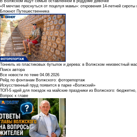
В Волжском ищут семью оставленной в роддоме девочке
«Я мечтаю проснуться от поцелуя мамы»: откровения 14-летней сироты 
Блокнот Путешественника
Тоннель из пластиковых бутылок и дерева: в Волжском неизвестный ма
Поиск автора
Все новости по теме
04.08.2026
Рейд по фонтанам Волжского: фоторепортаж
Искусственный пруд появится в парке «Волжский»
ТОП-5 идей для поездок на майские праздники из Волжского: бюджетно,
Вопрос к главе