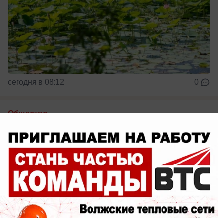
сегодня в 08:12
0
Общество
В Волжском нашли три автомобиля-
призрака
В Волжском продолжают очищать улицы