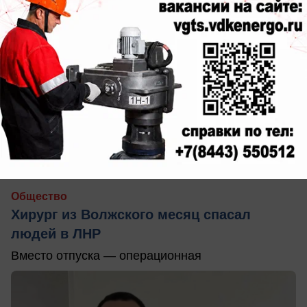
вчера в 21:25
0
Общество
Хирург из Волжского месяц спасал
людей в ЛНР
Вместо отпуска — операционная