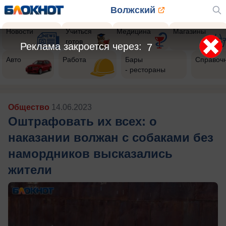
Волжский
Новости
Учиться
Медицина
Магазины
готов
Реклама закроется через:
4
Авто
Работа
Бары
Справоч
- рестораны
Общество
14.06.2023
Оштрафовать их всех: о
наказании волжан с собаками без
намордников высказались
жители