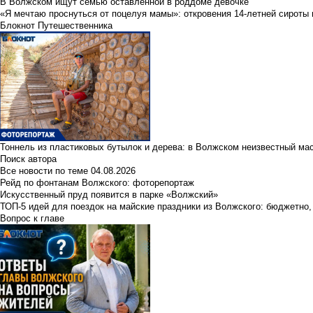
В Волжском ищут семью оставленной в роддоме девочке
«Я мечтаю проснуться от поцелуя мамы»: откровения 14-летней сироты 
Блокнот Путешественника
Тоннель из пластиковых бутылок и дерева: в Волжском неизвестный ма
Поиск автора
Все новости по теме
04.08.2026
Рейд по фонтанам Волжского: фоторепортаж
Искусственный пруд появится в парке «Волжский»
ТОП-5 идей для поездок на майские праздники из Волжского: бюджетно,
Вопрос к главе