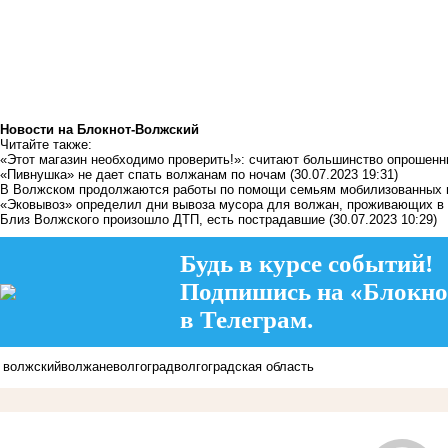
Новости на Блoкнoт-Волжский
Читайте также:
«Этот магазин необходимо проверить!»: считают большинство опрошен
«Пивнушка» не дает спать волжанам по ночам
(30.07.2023 19:31)
В Волжском продолжаются работы по помощи семьям мобилизованных 
«Эковывоз» определил дни вывоза мусора для волжан, проживающих в
Близ Волжского произошло ДТП, есть пострадавшие
(30.07.2023 10:29)
Будь в курсе событий!
Подпишись на «Блокно
в Телеграм.
волжский
волжане
волгоград
волгоградская область