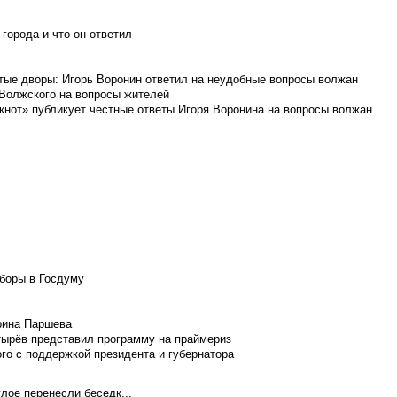
города и что он ответил
итые дворы: Игорь Воронин ответил на неудобные вопросы волжан
 Волжского на вопросы жителей
кнот» публикует честные ответы Игоря Воронина на вопросы волжан
боры в Госдуму
Ирина Паршева
тырёв представил программу на праймериз
го с поддержкой президента и губернатора
лое перенесли беседк...