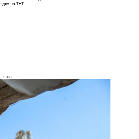
езда» на ТНТ
жского