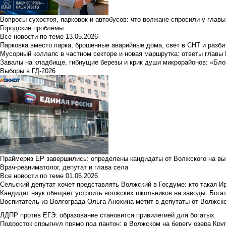
Вопросы сухостоя, парковок и автобусов: что волжане спросили у главы 
Городские проблемы
Все новости по теме
13.05.2026
Парковка вместо парка, брошенные аварийные дома, свет в СНТ и разб
Мусорный коллапс в частном секторе и новая маршрутка: ответы главы
Завалы на кладбище, гибнущие березы и крик души микрорайонов: «Бло
Выборы в ГД-2026
Праймериз ЕР завершились: определены кандидаты от Волжского на вы
Врач-реаниматолог, депутат и глава села
Все новости по теме
01.06.2026
Сельский депутат хочет представлять Волжский в Госдуме: кто такая 
Кандидат наук обещает устроить волжских школьников на заводы: Бога
Воспитатель из Волгограда Ольга Анохина метит в депутаты от Волжско
ЛДПР против ЕГЭ: образование становится привилегией для богатых
Подросток спрыгнул прямо под пантон: в Волжском на берегу озера Круг