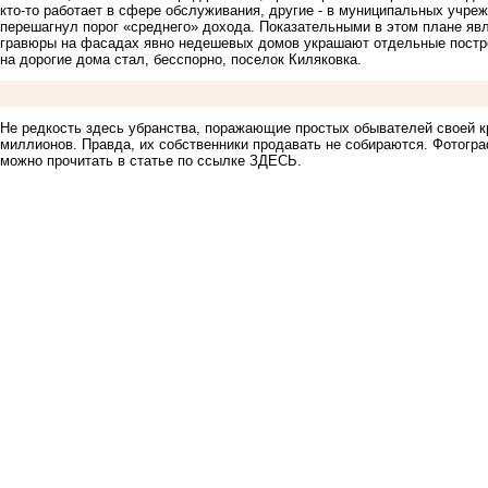
кто-то работает в сфере обслуживания, другие - в муниципальных учреж
перешагнул порог «среднего» дохода. Показательными в этом плане яв
гравюры на фасадах явно недешевых домов украшают отдельные постро
на дорогие дома стал, бесспорно, поселок Киляковка.
Не редкость здесь убранства, поражающие простых обывателей своей кр
миллионов. Правда, их собственники продавать не собираются. Фотогр
можно прочитать в статье по ссылке
ЗДЕСЬ
.