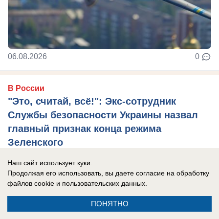
06.08.2026
0
В России
"Это, считай, всё!": Экс-сотрудник
Службы безопасности Украины назвал
главный признак конца режима
Зеленского
Василий Прозоров провел параллель с
Наш сайт использует куки.
аналогичной ситуацией в истории прошлого
Продолжая его использовать, вы даете согласие на обработку
файлов cookie
и пользовательских данных.
века, который один в один напоминает то, что ...
ПОНЯТНО