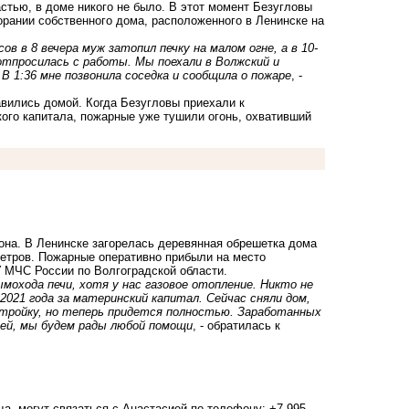
стью, в доме никого не было. В этот момент Безугловы
орании собственного дома, расположенного в Ленинске на
ов в 8 вечера муж затопил печку на малом огне, а в 10-
 отпросилась с работы. Мы поехали в Волжский и
 В 1:36 мне позвонила соседка и сообщила о пожаре
, -
авились домой. Когда Безугловы приехали к
ого капитала, пожарные уже тушили огонь, охвативший
на. В Ленинске загорелась деревянная обрешетка дома
метров. Пожарные оперативно прибыли на место
У МЧС России по Волгоградской области.
охода печи, хотя у нас газовое отопление. Никто не
2021 года за материнский капитал. Сейчас сняли дом,
стройку, но теперь придется полностью. Заработанных
дей, мы будем рады любой помощи
, - обратилась к
а, могут связаться с Анастасией по телефону: +7 995