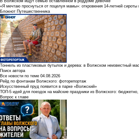
В Волжском ищут семью оставленной в роддоме девочке
«Я мечтаю проснуться от поцелуя мамы»: откровения 14-летней сироты 
Блокнот Путешественника
Тоннель из пластиковых бутылок и дерева: в Волжском неизвестный ма
Поиск автора
Все новости по теме
04.08.2026
Рейд по фонтанам Волжского: фоторепортаж
Искусственный пруд появится в парке «Волжский»
ТОП-5 идей для поездок на майские праздники из Волжского: бюджетно,
Вопрос к главе