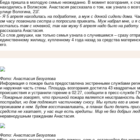
Беда пришла в молодую семью неожиданно. В момент возгорания, к сча
находились в Волжском. Анастасия рассказала о том, как узнала о возг
улице Вологина, 21Г.
-
Я 5 апреля находилась на подработке, а муж с дочкой сидели дома. Час
ом часу позвонила сестра и попросила приехать. Муж набрал мне, и я
остались там с ночевкой, так как мужу 6 апреля надо было на работу.
рассказала Анастасия.
Со слов девушки, как только семья узнала о случившемся – сразу отпр
единственному жилищу, купленному 4 года назад за средства материнск
его.
Фото: Анастасия Безуглова
Информация о пожаре
была предоставлена
экстренными службами регио
и наружная часть стены. Площадь возгорания достигла 43 квадратных 
происшествия и устранили горение в 02:27, сообщили в пресс-службе Г
-
Пожарные говорят, что причиной пожара является неисправность дым
пострадал, но дом подлежит частичному сносу. Мы купили его в июне 
проживаем в нем. Будем восстанавливать, в планах было делать при
средств не хватает, у нас еще есть кредиты. Мир не без добрых лю
неравнодушным гражданам Анастасия.
Фото: Анастасия Безуглова
Все, кто хотят оказать какую-либо помощь семье, оставшейся без жилищ