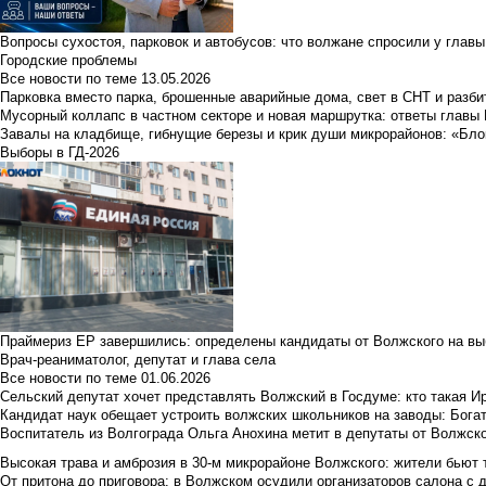
Вопросы сухостоя, парковок и автобусов: что волжане спросили у главы 
Городские проблемы
Все новости по теме
13.05.2026
Парковка вместо парка, брошенные аварийные дома, свет в СНТ и разб
Мусорный коллапс в частном секторе и новая маршрутка: ответы главы
Завалы на кладбище, гибнущие березы и крик души микрорайонов: «Бло
Выборы в ГД-2026
Праймериз ЕР завершились: определены кандидаты от Волжского на вы
Врач-реаниматолог, депутат и глава села
Все новости по теме
01.06.2026
Сельский депутат хочет представлять Волжский в Госдуме: кто такая 
Кандидат наук обещает устроить волжских школьников на заводы: Бога
Воспитатель из Волгограда Ольга Анохина метит в депутаты от Волжско
Высокая трава и амброзия в 30‑м микрорайоне Волжского: жители бьют 
От притона до приговора: в Волжском осудили организаторов салона с 