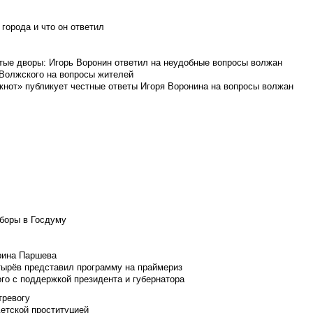
города и что он ответил
итые дворы: Игорь Воронин ответил на неудобные вопросы волжан
 Волжского на вопросы жителей
кнот» публикует честные ответы Игоря Воронина на вопросы волжан
боры в Госдуму
Ирина Паршева
тырёв представил программу на праймериз
го с поддержкой президента и губернатора
тревогу
детской проституцией